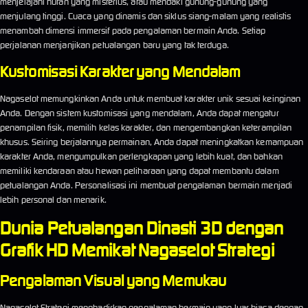
menjelajahi hutan yang misterius, atau mendaki gunung-gunung yang
menjulang tinggi. Cuaca yang dinamis dan siklus siang-malam yang realistis
menambah dimensi immersif pada pengalaman bermain Anda. Setiap
perjalanan menjanjikan petualangan baru yang tak terduga.
Kustomisasi Karakter yang Mendalam
Nagaselot memungkinkan Anda untuk membuat karakter unik sesuai keinginan
Anda. Dengan sistem kustomisasi yang mendalam, Anda dapat mengatur
penampilan fisik, memilih kelas karakter, dan mengembangkan keterampilan
khusus. Seiring berjalannya permainan, Anda dapat meningkatkan kemampuan
karakter Anda, mengumpulkan perlengkapan yang lebih kuat, dan bahkan
memiliki kendaraan atau hewan peliharaan yang dapat membantu dalam
petualangan Anda. Personalisasi ini membuat pengalaman bermain menjadi
lebih personal dan menarik.
Dunia Petualangan Dinasti 3D dengan
Grafik HD Memikat Nagaselot Strategi
Pengalaman Visual yang Memukau
Nagaselot Strategi menghadirkan pengalaman bermain yang luar biasa dengan