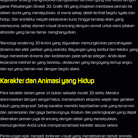
game Petualangan Dinasti 3D. Grafik HD yang disajikan membawa pemain ke
dalam dunia yang menakjubkan, di mana setiap detail terlihat begitu nyata dan
hidup. Dari arsitektur megah kekaisaran kuno hingga lanskap alam yang
memesona, setiap elemen visual dirancang dengan cermat untuk menciptakan
atmosfer yang benar-benar menghanyutkan.
Teknologi rendering 3D terkini yang digunakan memungkinkan pencahayaan
dinamis dan efek partikel yang realistis. Bayangan yang lembut dan tekstur yang
kaya menambah dimensi dan kedalaman pada setiap adegan. Anda akan
terpesona melihat air yang berkilau, dedaunan yang bergoyang tertiup angin,
dan api yang menari-nari dengan begitu alami.
Karakter dan Animasi yang Hidup
Para karakter dalam game ini bukan sekadar model 3D statis. Mereka
dianimasikan dengan sangat halus, menampilkan ekspresi wajah dan gerakan
tubuh yang ekspresif. Setiap karakter memiliki kepribadian unik yang tercermin
dari penampilan dan gaya bertarungnya. Kostum dan perlengkapan yang dapat
dikenakan pemain juga dirancang dengan detail yang menakjubkan,
memungkinkan Anda untuk mempersonalisasi karakter sesuai selera.
Pertarungan epik menjadi tontonan visual yang mendebarkan berkat animasi