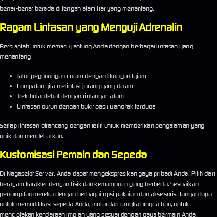
benar-benar berada di tengah alam liar yang menantang.
Ragam Lintasan yang Menguji Adrenalin
Bersiaplah untuk memacu jantung Anda dengan berbagai lintasan yang
menantang:
Jalur pegunungan curam dengan tikungan tajam
Lompatan gila melintasi jurang yang dalam
Trek hutan lebat dengan rintangan alami
Lintasan gurun dengan bukit pasir yang tak terduga
Setiap lintasan dirancang dengan teliti untuk memberikan pengalaman yang
unik dan mendebarkan.
Kustomisasi Pemain dan Sepeda
Di Nagaselot Server, Anda dapat mengekspresikan gaya pribadi Anda. Pilih dari
beragam karakter dengan fisik dan kemampuan yang berbeda. Sesuaikan
penampilan mereka dengan berbagai opsi pakaian dan aksesoris. Jangan lupa
untuk memodifikasi sepeda Anda, mulai dari rangka hingga ban, untuk
menciptakan kendaraan impian yang sesuai dengan gaya bermain Anda.