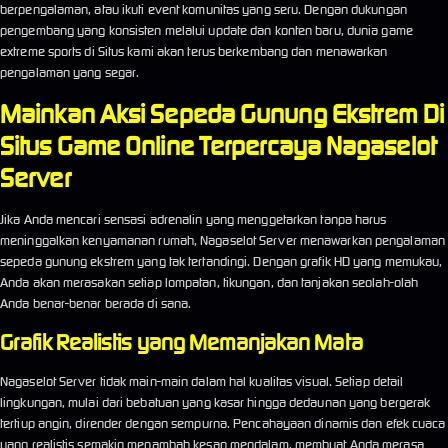
berpengalaman, atau ikuti event komunitas yang seru. Dengan dukungan
pengembang yang konsisten melalui update dan konten baru, dunia game
extreme sports di Situs kami akan terus berkembang dan menawarkan
pengalaman yang segar.
Mainkan Aksi Sepeda Gunung Ekstrem Di
Situs Game Online Terpercaya Nagaselot
Server
Jika Anda mencari sensasi adrenalin yang menggetarkan tanpa harus
meninggalkan kenyamanan rumah, Nagaselot Server menawarkan pengalaman
sepeda gunung ekstrem yang tak tertandingi. Dengan grafik HD yang memukau,
Anda akan merasakan setiap lompatan, tikungan, dan tanjakan seolah-olah
Anda benar-benar berada di sana.
Grafik Realistis yang Memanjakan Mata
Nagaselot Server tidak main-main dalam hal kualitas visual. Setiap detail
lingkungan, mulai dari bebatuan yang kasar hingga dedaunan yang bergerak
tertiup angin, dirender dengan sempurna. Pencahayaan dinamis dan efek cuaca
yang realistis semakin menambah kesan mendalam, membuat Anda merasa