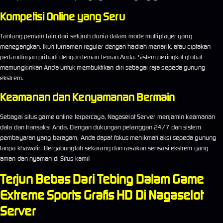
Kompetisi Online yang Seru
Tantang pemain lain dari seluruh dunia dalam mode multiplayer yang
menegangkan. Ikuti turnamen reguler dengan hadiah menarik, atau ciptakan
pertandingan pribadi dengan teman-teman Anda. Sistem peringkat global
memungkinkan Anda untuk membuktikan diri sebagai raja sepeda gunung
ekstrem.
Keamanan dan Kenyamanan Bermain
Sebagai situs game online terpercaya, Nagaselot Server menjamin keamanan
data dan transaksi Anda. Dengan dukungan pelanggan 24/7 dan sistem
pembayaran yang beragam, Anda dapat fokus menikmati aksi sepeda gunung
tanpa khawatir. Bergabunglah sekarang dan rasakan sensasi ekstrem yang
aman dan nyaman di Situs kami!
Terjun Bebas Dari Tebing Dalam Game
Extreme Sports Grafis HD Di Nagaselot
Server