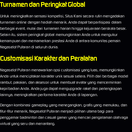
Turnamen dan Peringkat Global
Untuk meningkatkan sensasi kompetisi, Situs Kami secara rutin mengadakan
turnamen online dengan hadiah menarik. Anda dapat berpartisipasi dalam
berbagai event, mulai dari turnamen harian hingga kejuaraan berskala besar.
Selain itu, sistem peringkat global memungkinkan Anda untuk mengukur
kemampuan dan memamerkan prestasi Anda di antara komunitas pemain
Nagaselot Putaran di seluruh dunia.
Customisasi Karakter dan Peralatan
Nagaselot Putaran menawarkan opsi customisasi yang luas, memungkinkan
Anda untuk menciptakan karakter unik sesuai selera. Pilih dari berbagai model
rambut, pakaian, dan aksesori untuk membuat avatar yang mencerminkan
kepribadian Anda. Anda juga dapat mengupgrade raket dan perlengkapan
lainnya, meningkatkan performa karakter Anda di lapangan.
Dengan kombinasi gameplay yang menegangkan, grafis yang memukau, dan
fitur-fitur menarik, Nagaselot Putaran menjadi pilihan utama bagi para
penggemar badminton dan casual gamer yang mencari pengalaman olahraga
virtual yang seru dan menantang.