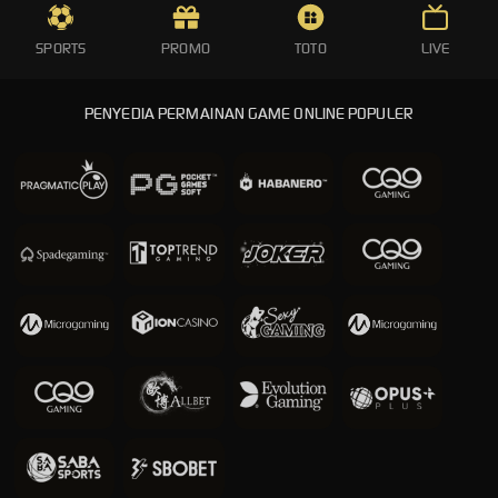
LIVECHAT
SPORTS
PROMO
TOTO
LIVE
DOWNLOAD APK
PENYEDIA PERMAINAN GAME ONLINE POPULER