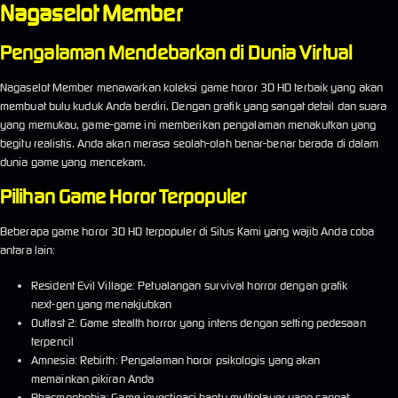
Nagaselot Member
Pengalaman Mendebarkan di Dunia Virtual
Nagaselot Member menawarkan koleksi game horor 3D HD terbaik yang akan
membuat bulu kuduk Anda berdiri. Dengan grafik yang sangat detail dan suara
yang memukau, game-game ini memberikan pengalaman menakutkan yang
begitu realistis. Anda akan merasa seolah-olah benar-benar berada di dalam
dunia game yang mencekam.
Pilihan Game Horor Terpopuler
Beberapa game horor 3D HD terpopuler di Situs Kami yang wajib Anda coba
antara lain:
Resident Evil Village: Petualangan survival horror dengan grafik
next-gen yang menakjubkan
Outlast 2: Game stealth horror yang intens dengan setting pedesaan
terpencil
Amnesia: Rebirth: Pengalaman horor psikologis yang akan
memainkan pikiran Anda
Phasmophobia: Game investigasi hantu multiplayer yang sangat