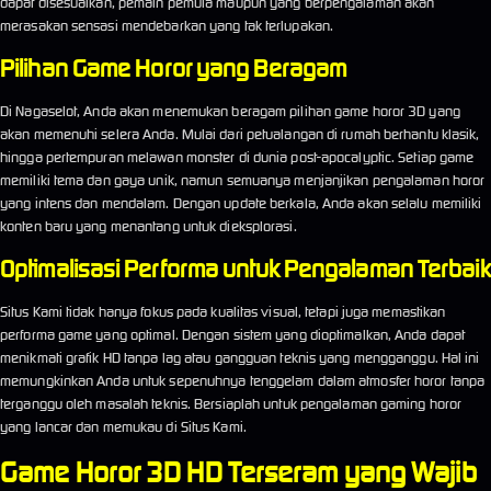
dapat disesuaikan, pemain pemula maupun yang berpengalaman akan
merasakan sensasi mendebarkan yang tak terlupakan.
Pilihan Game Horor yang Beragam
Di Nagaselot, Anda akan menemukan beragam pilihan game horor 3D yang
akan memenuhi selera Anda. Mulai dari petualangan di rumah berhantu klasik,
hingga pertempuran melawan monster di dunia post-apocalyptic. Setiap game
memiliki tema dan gaya unik, namun semuanya menjanjikan pengalaman horor
yang intens dan mendalam. Dengan update berkala, Anda akan selalu memiliki
konten baru yang menantang untuk dieksplorasi.
Optimalisasi Performa untuk Pengalaman Terbaik
Situs Kami tidak hanya fokus pada kualitas visual, tetapi juga memastikan
performa game yang optimal. Dengan sistem yang dioptimalkan, Anda dapat
menikmati grafik HD tanpa lag atau gangguan teknis yang mengganggu. Hal ini
memungkinkan Anda untuk sepenuhnya tenggelam dalam atmosfer horor tanpa
terganggu oleh masalah teknis. Bersiaplah untuk pengalaman gaming horor
yang lancar dan memukau di Situs Kami.
Game Horor 3D HD Terseram yang Wajib