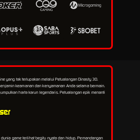
 yang tak terlupakan melalui Petualangan Dinasty 3D.
mi menjamin keamanan dan kenyamanan Anda selama bermain.
gumpulkan harta karun legendaris. Petualangan epik menanti
ser
il dunia game terlihat begitu nyata dan hidup. Pemandangan