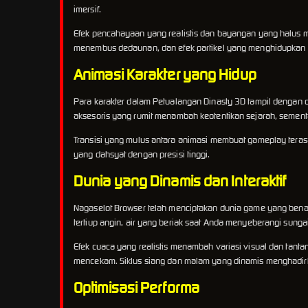
imersif.
Efek pencahayaan yang realistis dan bayangan yang halus 
menembus dedaunan, dan efek partikel yang menghidupkan
Animasi Karakter yang Hidup
Para karakter dalam Petualangan Dinasty 3D tampil dengan de
aksesoris yang rumit menambah keotentikan sejarah, semen
Transisi yang mulus antara animasi membuat gameplay teras
yang dahsyat dengan presisi tinggi.
Dunia yang Dinamis dan Interaktif
Nagaselot Browser telah menciptakan dunia game yang bena
tertiup angin, air yang beriak saat Anda menyeberangi sung
Efek cuaca yang realistis menambah variasi visual dan tan
mencekam. Siklus siang dan malam yang dinamis menghadir
Optimisasi Performa