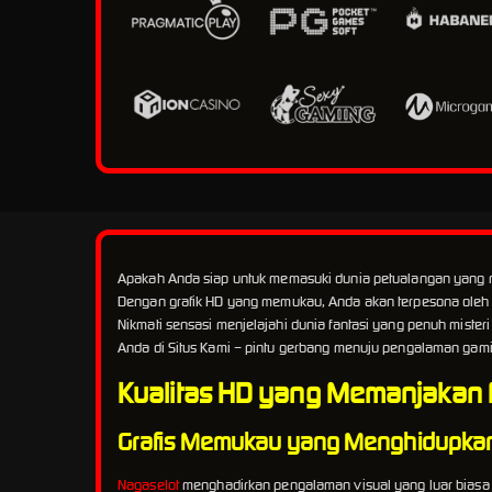
Apakah Anda siap untuk memasuki dunia petualangan yang
Dengan grafik HD yang memukau, Anda akan terpesona oleh 
Nikmati sensasi menjelajahi dunia fantasi yang penuh miste
Anda di Situs Kami – pintu gerbang menuju pengalaman gamin
Kualitas HD yang Memanjakan 
Grafis Memukau yang Menghidupkan
Nagaselot
menghadirkan pengalaman visual yang luar biasa da