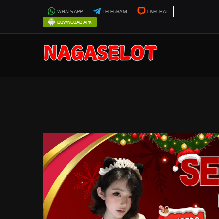
WHATSAPP
TELEGRAM
LIVECHAT
DOWNLOAD APK