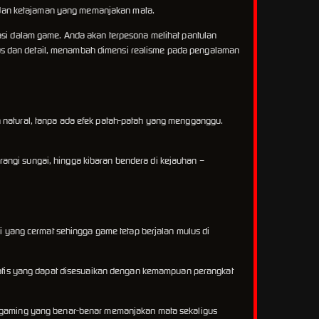
n dan ketajaman yang memanjakan mata.
si dalam game. Anda akan terpesona melihat pantulan
alus dan detail, menambah dimensi realisme pada pengalaman
an natural, tanpa ada efek patah-patah yang mengganggu.
erangi sungai, hingga kibaran bendera di kejauhan –
i yang cermat sehingga game tetap berjalan mulus di
rafis yang dapat disesuaikan dengan kemampuan perangkat
n gaming yang benar-benar memanjakan mata sekaligus