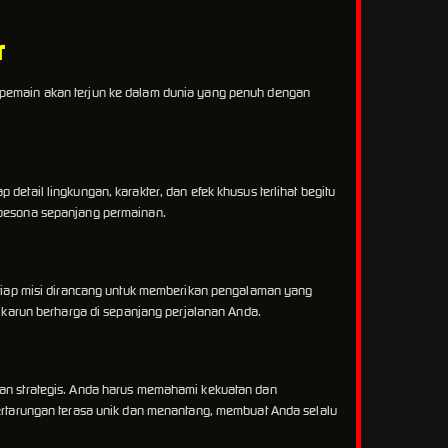
r
 pemain akan terjun ke dalam dunia yang penuh dengan
 detail lingkungan, karakter, dan efek khusus terlihat begitu
rpesona sepanjang permainan.
etiap misi dirancang untuk memberikan pengalaman yang
run berharga di sepanjang perjalanan Anda.
an strategis. Anda harus memahami kekuatan dan
ertarungan terasa unik dan menantang, membuat Anda selalu