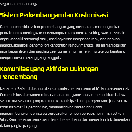
segar dan menantang.
Sistem Perkembangan dan Kustomisasi
Game ini memiliki sistem perkembangan yang mendalam, memungkinkan
pemain untuk meningkatkan kemampuan tank mereka seiring waktu. Pemain
dapat meneliti teknologi baru, meningkatkan komponen tank, dan bahkan
mengkustomisasi penampilan kendaraan tempur mereka. Hal ini memberikan
rasa kepemilikan dan prestasi saat pemain melihat tank mereka berkembang
menjadi mesin perang yang tangguh.
Komunitas yang Aktif dan Dukungan
Pengembang
Nagaselot Safari didukung oleh komunitas pemain yang aktif dan bersemangat.
Forum diskusi, turnamen rutin, dan acara in-game khusus memastikan bahwa
selalu ada sesuatu yang baru untuk diantisipasi. Tim pengembang juga secara
konsisten merilis pembaruan, menambahkan konten baru, dan
menyeimbangkan gameplay berdasarkan umpan balik pemain, menjadikan
Situs Kami sebagai game yang terus berkembang dan menarik untuk dimainkan
dalam jangka panjang.