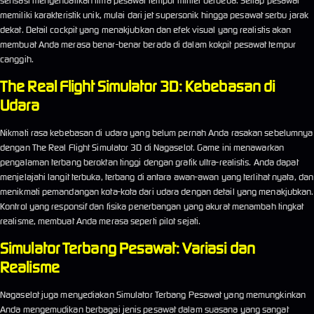
sensasi mengendalikan lima pesawat tempur militer berbeda. Setiap pesawat
memiliki karakteristik unik, mulai dari jet supersonik hingga pesawat serbu jarak
dekat. Detail cockpit yang menakjubkan dan efek visual yang realistis akan
membuat Anda merasa benar-benar berada di dalam kokpit pesawat tempur
canggih.
The Real Flight Simulator 3D: Kebebasan di
Udara
Nikmati rasa kebebasan di udara yang belum pernah Anda rasakan sebelumnya
dengan The Real Flight Simulator 3D di Nagaselot. Game ini menawarkan
pengalaman terbang beroktan tinggi dengan grafik ultra-realistis. Anda dapat
menjelajahi langit terbuka, terbang di antara awan-awan yang terlihat nyata, dan
menikmati pemandangan kota-kota dari udara dengan detail yang menakjubkan.
Kontrol yang responsif dan fisika penerbangan yang akurat menambah tingkat
realisme, membuat Anda merasa seperti pilot sejati.
Simulator Terbang Pesawat: Variasi dan
Realisme
Nagaselot juga menyediakan Simulator Terbang Pesawat yang memungkinkan
Anda mengemudikan berbagai jenis pesawat dalam suasana yang sangat