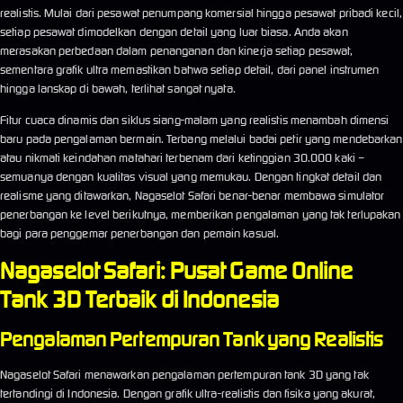
realistis. Mulai dari pesawat penumpang komersial hingga pesawat pribadi kecil,
setiap pesawat dimodelkan dengan detail yang luar biasa. Anda akan
merasakan perbedaan dalam penanganan dan kinerja setiap pesawat,
sementara grafik ultra memastikan bahwa setiap detail, dari panel instrumen
hingga lanskap di bawah, terlihat sangat nyata.
Fitur cuaca dinamis dan siklus siang-malam yang realistis menambah dimensi
baru pada pengalaman bermain. Terbang melalui badai petir yang mendebarkan
atau nikmati keindahan matahari terbenam dari ketinggian 30.000 kaki –
semuanya dengan kualitas visual yang memukau. Dengan tingkat detail dan
realisme yang ditawarkan, Nagaselot Safari benar-benar membawa simulator
penerbangan ke level berikutnya, memberikan pengalaman yang tak terlupakan
bagi para penggemar penerbangan dan pemain kasual.
Nagaselot Safari: Pusat Game Online
Tank 3D Terbaik di Indonesia
Pengalaman Pertempuran Tank yang Realistis
Nagaselot Safari menawarkan pengalaman pertempuran tank 3D yang tak
tertandingi di Indonesia. Dengan grafik ultra-realistis dan fisika yang akurat,