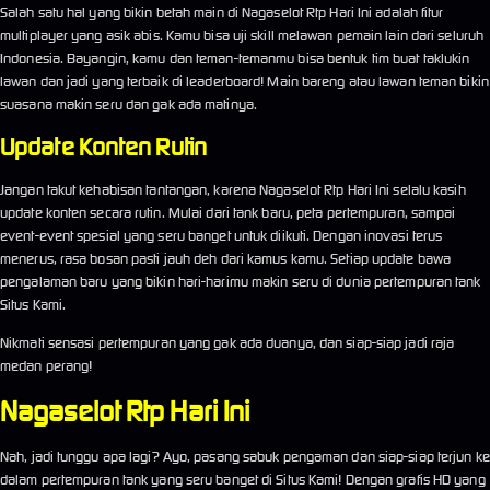
Salah satu hal yang bikin betah main di Nagaselot Rtp Hari Ini adalah fitur
multiplayer yang asik abis. Kamu bisa uji skill melawan pemain lain dari seluruh
Indonesia. Bayangin, kamu dan teman-temanmu bisa bentuk tim buat taklukin
lawan dan jadi yang terbaik di leaderboard! Main bareng atau lawan teman bikin
suasana makin seru dan gak ada matinya.
Update Konten Rutin
Jangan takut kehabisan tantangan, karena Nagaselot Rtp Hari Ini selalu kasih
update konten secara rutin. Mulai dari tank baru, peta pertempuran, sampai
event-event spesial yang seru banget untuk diikuti. Dengan inovasi terus
menerus, rasa bosan pasti jauh deh dari kamus kamu. Setiap update bawa
pengalaman baru yang bikin hari-harimu makin seru di dunia pertempuran tank
Situs Kami.
Nikmati sensasi pertempuran yang gak ada duanya, dan siap-siap jadi raja
medan perang!
Nagaselot Rtp Hari Ini
Nah, jadi tunggu apa lagi? Ayo, pasang sabuk pengaman dan siap-siap terjun ke
dalam pertempuran tank yang seru banget di Situs Kami! Dengan grafis HD yang