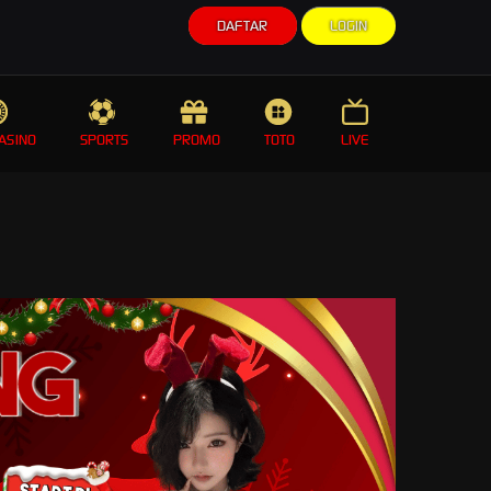
DAFTAR
LOGIN
CASINO
SPORTS
PROMO
TOTO
LIVE