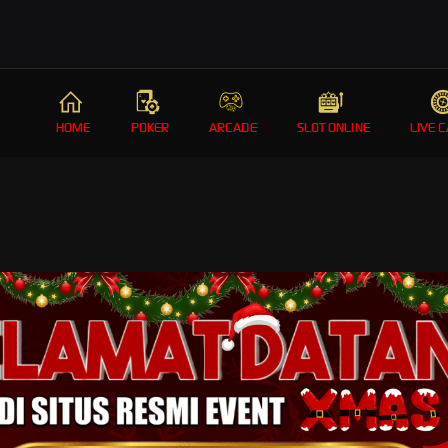
HOME
POKER
ARCADE
SLOT ONLINE
LIVE 