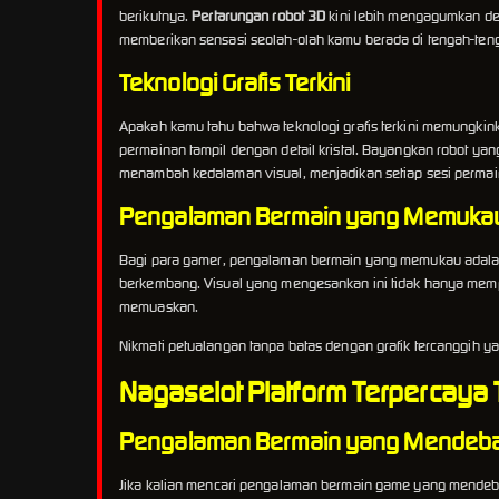
berikutnya.
Pertarungan robot 3D
kini lebih mengagumkan den
memberikan sensasi seolah-olah kamu berada di tengah-ten
Teknologi Grafis Terkini
Apakah kamu tahu bahwa teknologi grafis terkini memungkink
permainan tampil dengan detail kristal. Bayangkan robot ya
menambah kedalaman visual, menjadikan setiap sesi permai
Pengalaman Bermain yang Memuka
Bagi para gamer, pengalaman bermain yang memukau adalah s
berkembang. Visual yang mengesankan ini tidak hanya memp
memuaskan.
Nikmati petualangan tanpa batas dengan grafik tercanggih 
Nagaselot Platform Terpercaya 
Pengalaman Bermain yang Mendeb
Jika kalian mencari pengalaman bermain game yang mendebar