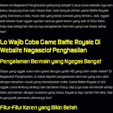
Akses ke Nagaselot Penghasilan gampang banget! Cukup buka website-nya dan
kamu langsung bisa main tanpa ribet. Ada banyak pilihan game Battle Royale
yang bisa kamu coba, mulai dari yang klasik sampai yang terbaru. Jadi, nggak
ada alasan buat nggak nyobain semua game keren yang ada di Situs Kami.
Siap-siap ketagihan dan punya pengalaman bermain yang luar biasa setiap
hari!
Lo Wajib Coba Game Battle Royale Di
Website Nagaselot Penghasilan
Pengalaman Bermain yang Ngegas Banget
Siapa yang nggak suka main game dengan grafik HD yang bikin mata melek? Di
Nagaselot Penghasilan, lo bakal dapetin pengalaman bermain yang seru abis
dengan tampilan visual yang memanjakan mata. Game Battle Royale di sini
nggak cuma tentang strategi dan bertahan hidup, tapi juga soal menikmati setiap
detik permainan dengan suasana yang hidup. Kayak lo lagi nonton film aksi, tapi
lo yang jadi pemeran utamanya, bro!
Fitur-Fitur Keren yang Bikin Betah