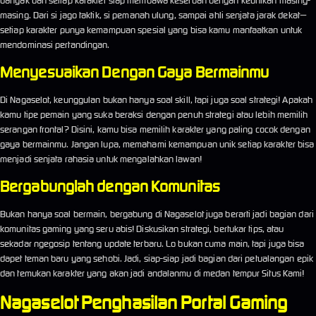
banyak dan setiap karakter siap membawa keseruan dengan keunikan masing-
masing. Dari si jago taktik, si pemanah ulung, sampai ahli senjata jarak dekat—
setiap karakter punya kemampuan spesial yang bisa kamu manfaatkan untuk
mendominasi pertandingan.
Menyesuaikan Dengan Gaya Bermainmu
Di Nagaselot, keunggulan bukan hanya soal skill, tapi juga soal strategi! Apakah
kamu tipe pemain yang suka beraksi dengan penuh strategi atau lebih memilih
serangan frontal? Disini, kamu bisa memilih karakter yang paling cocok dengan
gaya bermainmu. Jangan lupa, memahami kemampuan unik setiap karakter bisa
menjadi senjata rahasia untuk mengalahkan lawan!
Bergabunglah dengan Komunitas
Bukan hanya soal bermain, bergabung di Nagaselot juga berarti jadi bagian dari
komunitas gaming yang seru abis! Diskusikan strategi, bertukar tips, atau
sekadar ngegosip tentang update terbaru. Lo bukan cuma main, tapi juga bisa
dapet teman baru yang sehobi. Jadi, siap-siap jadi bagian dari petualangan epik
dan temukan karakter yang akan jadi andalanmu di medan tempur Situs Kami!
Nagaselot Penghasilan Portal Gaming