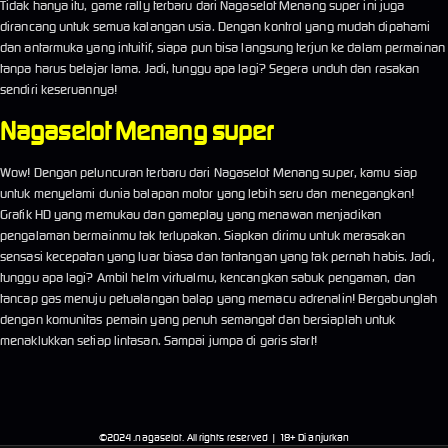
Tidak hanya itu, game rally terbaru dari Nagaselot Menang super ini juga
dirancang untuk semua kalangan usia. Dengan kontrol yang mudah dipahami
dan antarmuka yang intuitif, siapa pun bisa langsung terjun ke dalam permainan
tanpa harus belajar lama. Jadi, tunggu apa lagi? Segera unduh dan rasakan
sendiri keseruannya!
Nagaselot Menang super
Wow! Dengan peluncuran terbaru dari Nagaselot Menang super, kamu siap
untuk menyelami dunia balapan motor yang lebih seru dan menegangkan!
Grafik HD yang memukau dan gameplay yang menawan menjadikan
pengalaman bermainmu tak terlupakan. Siapkan dirimu untuk merasakan
sensasi kecepatan yang luar biasa dan tantangan yang tak pernah habis. Jadi,
tunggu apa lagi? Ambil helm virtualmu, kencangkan sabuk pengaman, dan
tancap gas menuju petualangan balap yang memacu adrenalin! Bergabunglah
dengan komunitas pemain yang penuh semangat dan bersiaplah untuk
menaklukkan setiap lintasan. Sampai jumpa di garis start!
©2024 .
nagaselot
. All rights reserved | 18+ Di anjurkan