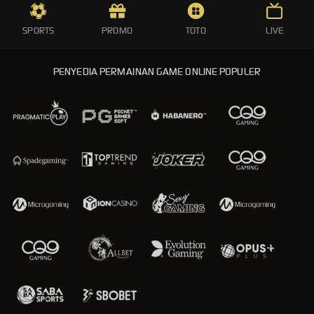
LIVECHAT
SPORTS
PROMO
TOTO
LIVE
DOWNLOAD APK
PENYEDIA PERMAINAN GAME ONLINE POPULER