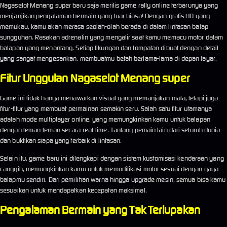
Nagaselot Menang super baru saja merilis game rally online terbarunya yang
menjanjikan pengalaman bermain yang luar biasa! Dengan grafis HD yang
memukau, kamu akan merasa seolah-olah berada di dalam lintasan balap
sungguhan. Rasakan adrenalin yang mengalir saat kamu memacu motor dalam
balapan yang menantang. Setiap tikungan dan lompatan dibuat dengan detail
yang sangat mengesankan, membuatmu betah berlama-lama di depan layar.
Fitur Unggulan Nagaselot Menang super
Game ini tidak hanya menawarkan visual yang memanjakan mata, tetapi juga
fitur-fitur yang membuat permainan semakin seru. Salah satu fitur utamanya
adalah mode multiplayer online, yang memungkinkan kamu untuk balapan
dengan teman-teman secara real-time. Tantang pemain lain dari seluruh dunia
dan buktikan siapa yang terbaik di lintasan.
Selain itu, game baru ini dilengkapi dengan sistem kustomisasi kendaraan yang
canggih, memungkinkan kamu untuk memodifikasi motor sesuai dengan gaya
balapmu sendiri. Dari pemilihan warna hingga upgrade mesin, semua bisa kamu
sesuaikan untuk mendapatkan kecepatan maksimal.
Pengalaman Bermain yang Tak Terlupakan