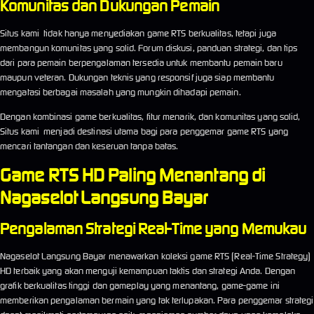
Komunitas dan Dukungan Pemain
Situs kami tidak hanya menyediakan game RTS berkualitas, tetapi juga
membangun komunitas yang solid. Forum diskusi, panduan strategi, dan tips
dari para pemain berpengalaman tersedia untuk membantu pemain baru
maupun veteran. Dukungan teknis yang responsif juga siap membantu
mengatasi berbagai masalah yang mungkin dihadapi pemain.
Dengan kombinasi game berkualitas, fitur menarik, dan komunitas yang solid,
Situs kami menjadi destinasi utama bagi para penggemar game RTS yang
mencari tantangan dan keseruan tanpa batas.
Game RTS HD Paling Menantang di
Nagaselot Langsung Bayar
Pengalaman Strategi Real-Time yang Memukau
Nagaselot Langsung Bayar menawarkan koleksi game RTS (Real-Time Strategy)
HD terbaik yang akan menguji kemampuan taktis dan strategi Anda. Dengan
grafik berkualitas tinggi dan gameplay yang menantang, game-game ini
memberikan pengalaman bermain yang tak terlupakan. Para penggemar strategi