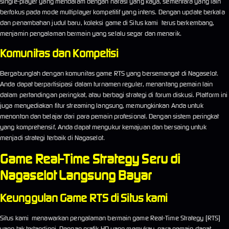
single-player yang mendalam dengan narasi yang kaya, sementara yang lain
berfokus pada mode multiplayer kompetitif yang intens. Dengan update berkala
dan penambahan judul baru, koleksi game di Situs kami terus berkembang,
menjamin pengalaman bermain yang selalu segar dan menarik.
Komunitas dan Kompetisi
Bergabunglah dengan komunitas game RTS yang bersemangat di Nagaselot.
Anda dapat berpartisipasi dalam turnamen reguler, menantang pemain lain
dalam pertandingan peringkat, atau berbagi strategi di forum diskusi. Platform ini
juga menyediakan fitur streaming langsung, memungkinkan Anda untuk
menonton dan belajar dari para pemain profesional. Dengan sistem peringkat
yang komprehensif, Anda dapat mengukur kemajuan dan bersaing untuk
menjadi strategi terbaik di Nagaselot.
Game Real-Time Strategy Seru di
Nagaselot Langsung Bayar
Keunggulan Game RTS di Situs kami
Situs kami menawarkan pengalaman bermain game Real-Time Strategy (RTS)
yang tak tertandingi. Dengan grafik HD yang memukau, para pemain dapat