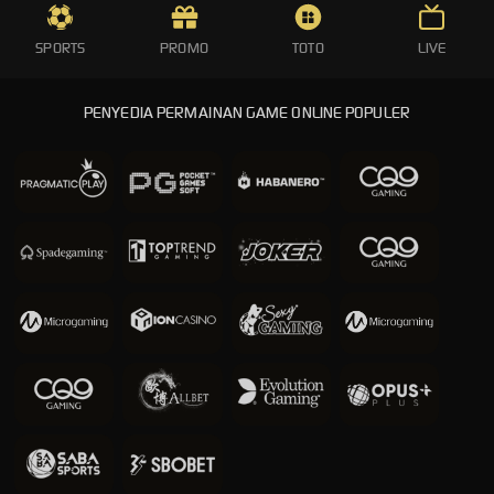
LIVECHAT
SPORTS
PROMO
TOTO
LIVE
DOWNLOAD APK
PENYEDIA PERMAINAN GAME ONLINE POPULER