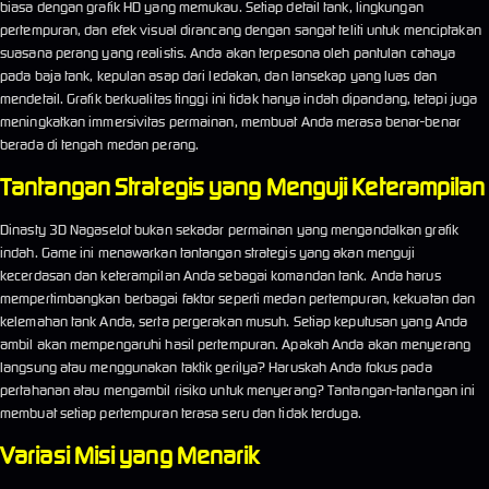
biasa dengan grafik HD yang memukau. Setiap detail tank, lingkungan
pertempuran, dan efek visual dirancang dengan sangat teliti untuk menciptakan
suasana perang yang realistis. Anda akan terpesona oleh pantulan cahaya
pada baja tank, kepulan asap dari ledakan, dan lansekap yang luas dan
mendetail. Grafik berkualitas tinggi ini tidak hanya indah dipandang, tetapi juga
meningkatkan immersivitas permainan, membuat Anda merasa benar-benar
berada di tengah medan perang.
Tantangan Strategis yang Menguji Keterampilan
Dinasty 3D Nagaselot bukan sekadar permainan yang mengandalkan grafik
indah. Game ini menawarkan tantangan strategis yang akan menguji
kecerdasan dan keterampilan Anda sebagai komandan tank. Anda harus
mempertimbangkan berbagai faktor seperti medan pertempuran, kekuatan dan
kelemahan tank Anda, serta pergerakan musuh. Setiap keputusan yang Anda
ambil akan mempengaruhi hasil pertempuran. Apakah Anda akan menyerang
langsung atau menggunakan taktik gerilya? Haruskah Anda fokus pada
pertahanan atau mengambil risiko untuk menyerang? Tantangan-tantangan ini
membuat setiap pertempuran terasa seru dan tidak terduga.
Variasi Misi yang Menarik