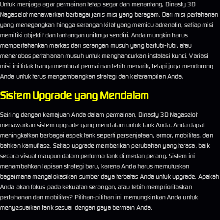
Untuk menjaga agar permainan tetap segar dan menantang, Dinasty 3D
Nagaselot menawarkan berbagai jenis misi yang beragam. Dari misi pertahanan
yang menegangkan hingga serangan kilat yang memicu adrenalin, setiap misi
memiliki objektif dan tantangan uniknya sendiri. Anda mungkin harus
mempertahankan markas dari serangan musuh yang bertubi-tubi, atau
menerobos pertahanan musuh untuk menghancurkan instalasi kunci. Variasi
misi ini tidak hanya membuat permainan lebih menarik, tetapi juga mendorong
Anda untuk terus mengembangkan strategi dan keterampilan Anda.
Sistem Upgrade yang Mendalam
Seiring dengan kemajuan Anda dalam permainan, Dinasty 3D Nagaselot
menawarkan sistem upgrade yang mendalam untuk tank Anda. Anda dapat
meningkatkan berbagai aspek tank seperti persenjataan, armor, mobilitas, dan
bahkan kamuflase. Setiap upgrade memberikan perubahan yang terasa, baik
secara visual maupun dalam performa tank di medan perang. Sistem ini
menambahkan lapisan strategi baru, karena Anda harus memutuskan
bagaimana mengalokasikan sumber daya terbatas Anda untuk upgrade. Apakah
Anda akan fokus pada kekuatan serangan, atau lebih memprioritaskan
pertahanan dan mobilitas? Pilihan-pilihan ini memungkinkan Anda untuk
menyesuaikan tank sesuai dengan gaya bermain Anda.