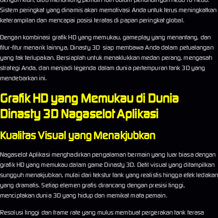
Sistem peringkat yang dinamis akan memotivasi Anda untuk terus meningkatkan
keterampilan dan mencapai posisi teratas di papan peringkat global.
Dengan kombinasi grafik HD yang memukau, gameplay yang menantang, dan
fitur-fitur menarik lainnya, Dinasty 3D siap membawa Anda dalam petualangan
yang tak terlupakan. Bersiaplah untuk menaklukkan medan perang, mengasah
strategi Anda, dan menjadi legenda dalam dunia pertempuran tank 3D yang
mendebarkan ini.
Grafik HD yang Memukau di Dunia
Dinasty 3D Nagaselot Aplikasi
Kualitas Visual yang Menakjubkan
Nagaselot Aplikasi menghadirkan pengalaman bermain yang luar biasa dengan
grafik HD yang memukau dalam game Dinasty 3D. Detil visual yang ditampilkan
sungguh menakjubkan, mulai dari tekstur tank yang realistis hingga efek ledakan
yang dramatis. Setiap elemen grafis dirancang dengan presisi tinggi,
menciptakan dunia 3D yang hidup dan memikat mata pemain.
Resolusi tinggi dan frame rate yang mulus membuat pergerakan tank terasa